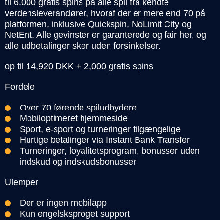
til 6.000 gratis spins på alle spil fra kendte
verdensleverandører, hvoraf der er mere end 70 på
platformen, inklusive Quickspin, NoLimit City og
NetEnt. Alle gevinster er garanterede og fair her, og
alle udbetalinger sker uden forsinkelser.
op til 14,920 DKK + 2,000 gratis spins
Fordele
Over 70 førende spiludbydere
Mobiloptimeret hjemmeside
Sport, e-sport og turneringer tilgængelige
Hurtige betalinger via Instant Bank Transfer
Turneringer, loyalitetsprogram, bonusser uden
indskud og indskudsbonusser
Ulemper
Der er ingen mobilapp
Kun engelsksproget support