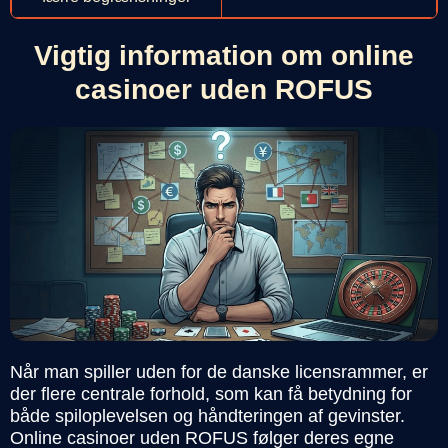
Vigtig information om online
casinoer uden ROFUS
Når man spiller uden for de danske licensrammer, er
der flere centrale forhold, som kan få betydning for
både spiloplevelsen og håndteringen af gevinster.
Online casinoer uden ROFUS følger deres egne