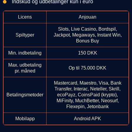
Indskud og udbetalinger kun i euro
Licens
Anjouan
Slots, Live Casino, Bordspil,
Spiltyper
Jackpot, Megaways, Instant Win,
Bonus Buy
Min. indbetaling
150 DKK
Max. udbetaling
Op til 75.000 DKK
pr. måned
Mastercard, Maestro, Visa, Bank
Transfer, Interac, Neteller, Skrill,
Betalingsmetoder
ecoPayz, CoinsPaid (krypto),
MiFinity, MuchBetter, Neosurf,
Flexepin, Jetonbank
Mobilapp
Android APK