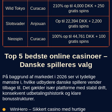
210% op til 4,000 DKK + 250
Wild Tokyo
Curacao
gratis spins
Op til 22,394 DKK + 2,200
Slotsvader
Anjouan
gratis spins
100% op til 44,761 DKK + 100
Neospin
Curacao
gratis spins
Top 5 bedste online casinoer –
Danske spilleres valg
På baggrund af markedet i 2026 ser vi tydelige
mønstre i, hvilke udbydere danske spillere vender
tilbage til. Det gælder især platforme med stabil drift,
konsekvent udbetalingshistorik og klare
bonusstrukturer.
WinHero – Sikkert casino med hurtige