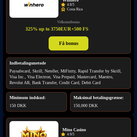
Winhero
4.8/5
Costa Rica
Velkomstbonus
325% up to 3750EUR+500 FS
Få bonus
Indbetalingsmetode
Paysafecard, Skrill, Neteller, MiFinity, Rapid Transfer by Skrill,
Visa Inc., Visa Electron, Visa Prepaid, Mastercard, Maestro,
Revolut AR, Bank Transfer, Credit Card, Debit Card
Minimum indskud:
Maksimal betalingsgrænse:
150 DKK
150,000 DKK
Mino Casino
4.9/5