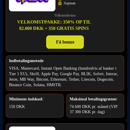
Anjouan
Velkomstbonus
VELKOMSTPAKKE: 350% OP TIL
82.000 DKK + 350 GRATIS SPINS
Få bonus
Indbetalingsmetode
VISA, Mastercard, Instant Open Banking (hundredvis af banker i
Tier 1 EU), Skrill, Apple Pay, Google Pay, BLIK, Sofort, Interac,
Jeton, MB Way, Bitcoin, Ethereum, Tether, Litecoin, Dogecoin,
Binance Coin, Solana, HMSTR.
Minimum indskud:
Maksimal betalingsgrænse:
150 DKK
74.600 DKK pr. måned (VIP:
37.300 DKK pr. dag)