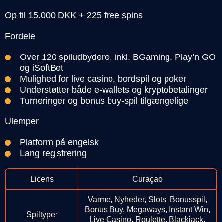
Op til 15.000 DKK + 225 free spins
Fordele
Over 120 spiludbydere, inkl. BGaming, Play’n GO
og iSoftBet
Mulighed for live casino, bordspil og poker
Understøtter både e-wallets og kryptobetalinger
Turneringer og bonus buy-spil tilgængelige
Ulemper
Platform på engelsk
Lang registrering
Licens
Curaçao
Varme, Nyheder, Slots, Bonusspil,
Bonus Buy, Megaways, Instant Win,
Spiltyper
Live Casino, Roulette, Blackjack,