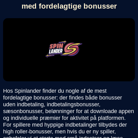
med fordelagtige bonusser
Hos Spinlander finder du nogle af de mest
fordelagtige bonusser: der findes både bonusser
uden indbetaling, indbetalingsbonusser,
sæsonbonusser, belønninger for at downloade appen
og individuelle præmier for aktivitet på platformen.
For spillere med hyppige indbetalinger tilbydes der
high roller-bonusser, men hvis du er ny spiller,