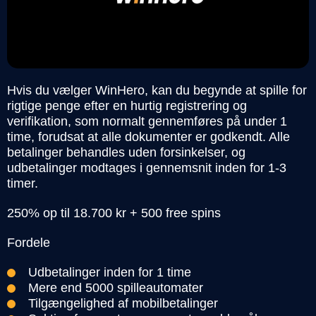
Hvis du vælger WinHero, kan du begynde at spille for
rigtige penge efter en hurtig registrering og
verifikation, som normalt gennemføres på under 1
time, forudsat at alle dokumenter er godkendt. Alle
betalinger behandles uden forsinkelser, og
udbetalinger modtages i gennemsnit inden for 1-3
timer.
250% op til 18.700 kr + 500 free spins
Fordele
Udbetalinger inden for 1 time
Mere end 5000 spilleautomater
Tilgængelighed af mobilbetalinger