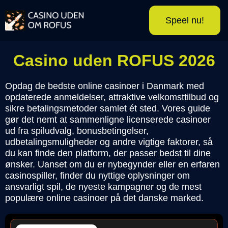
Speel nu!
Casino uden ROFUS 2026
Opdag de bedste online casinoer i Danmark med
opdaterede anmeldelser, attraktive velkomsttilbud og
sikre betalingsmetoder samlet ét sted. Vores guide
gør det nemt at sammenligne licenserede casinoer
ud fra spiludvalg, bonusbetingelser,
udbetalingsmuligheder og andre vigtige faktorer, så
du kan finde den platform, der passer bedst til dine
ønsker. Uanset om du er nybegynder eller en erfaren
casinospiller, finder du nyttige oplysninger om
ansvarligt spil, de nyeste kampagner og de mest
populære online casinoer på det danske marked.