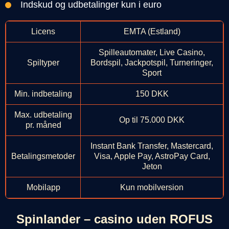
Indskud og udbetalinger kun i euro
Licens
EMTA (Estland)
Spilleautomater, Live Casino,
Spiltyper
Bordspil, Jackpotspil, Turneringer,
Sport
Min. indbetaling
150 DKK
Max. udbetaling
Op til 75.000 DKK
pr. måned
Instant Bank Transfer, Mastercard,
Betalingsmetoder
Visa, Apple Pay, AstroPay Card,
Jeton
Mobilapp
Kun mobilversion
Spinlander – casino uden ROFUS