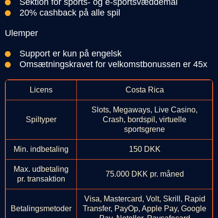
Sektion for sports- og e-sportsvæddemål
20% cashback på alle spil
Ulemper
Support er kun på engelsk
Omsætningskravet for velkomstbonussen er 45x
Licens
Costa Rica
Slots, Megaways, Live Casino,
Spiltyper
Crash, bordspil, virtuelle
sportsgrene
Min. indbetaling
150 DKK
Max. udbetaling
75.000 DKK pr. måned
pr. transaktion
Visa, Mastercard, Volt, Skrill, Rapid
Betalingsmetoder
Transfer, PayOp, Apple Pay, Google