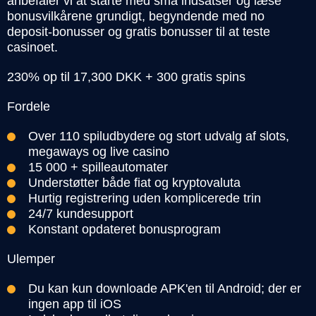
anbefaler vi at starte med små indsatser og læse
bonusvilkårene grundigt, begyndende med no
deposit-bonusser og gratis bonusser til at teste
casinoet.
230% op til 17,300 DKK + 300 gratis spins
Fordele
Over 110 spiludbydere og stort udvalg af slots,
megaways og live casino
15 000 + spilleautomater
Understøtter både fiat og kryptovaluta
Hurtig registrering uden komplicerede trin
24/7 kundesupport
Konstant opdateret bonusprogram
Ulemper
Du kan kun downloade APK'en til Android; der er
ingen app til iOS